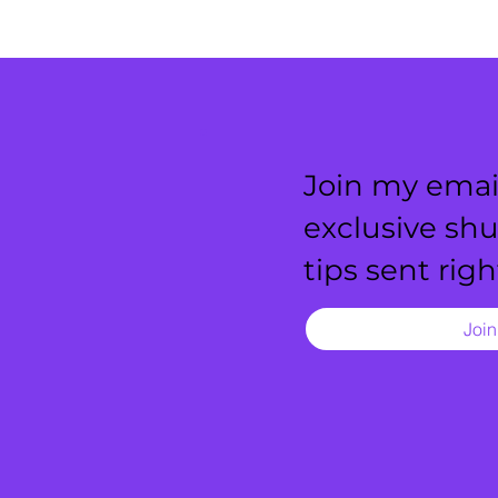
Join my email
exclusive sh
tips sent rig
Joi