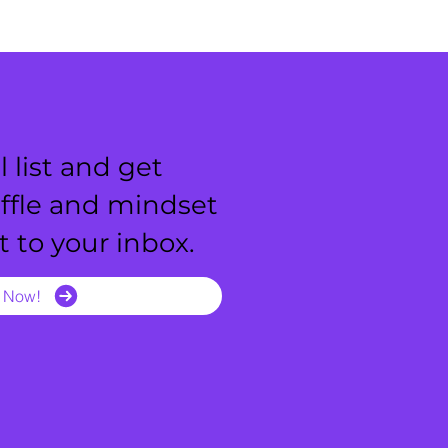
 list and get
uffle and mindset
ht to your inbox.
n Now!